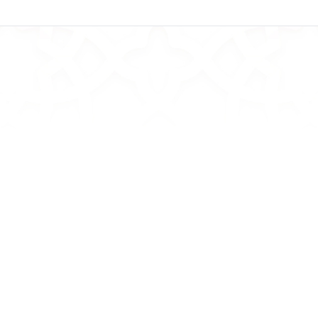
 العربية
اللغة العربية
زيج الأطفال في البحرين
ثقافة الأطعمة الصينية
مبارك سالم
زهاو رونغقوانغ ترجمة: هان بوه
البحوث والدراسات العربية - الدورة
أفضل البحوث والدراسات الدولية - ال
الثانية
1
صفحات
2019
104
صفحات
9
التفاصيل
عرض التفاصيل
 العربية
موذج الثقافي للموت
خلود الرمزي تحليل