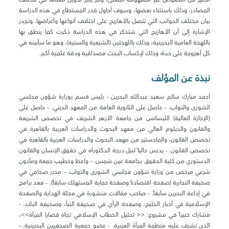
المصادر، وذلك باستثناء بعضها، وسوف أحاول قدر المستطاع في هذه الدراسة
بيان مختلف الجوانب التي تتصل بالأهازيج على اختلاف أنواعها وأغراضها. وتجدر
الإشارة إلى أن الأهازيج التي شتذكر في هذه الدراسة ذكرت كما ينطق بها
باللهجة العامية البحرينية، وذلك باللهجتين (الشيعية والسنية)، وهو ما سأبينه في
كل أهزوجة على حدة؛ وذلك لإكساب البحث مصداقية ودقة علمية أكبر.
نبذة عن المؤلف
أحمد مبارك سالم سعيد عبدالله البحرين - رئيس قسم بوزارة شؤون مجلسي
الشورى والنواب. - حاصل على الثانوية العامة من المعهد الديني. - حاصل على
(الإجازة العالية) الليسانس من جامعة الأزهر الشريف في تخصص الشريعة
والقانون والدبلوم العالي من معهد البحوث والدراسات العربية بالقاهرة في
تخصص القانون، والماجستير من مهعد البحوث والدراسات العربية بالقاهرة في
تخصص القانون. - يدرس حالياً لنيل درجة الدكتوراه في حقوق الإنسان والقانون
الدستوري من كلية الحقوق بجامعة عين شمس. - واعظ وخطيب جمعة ومأذون
شرعي مرخص من وزارة شؤون مجلسي الشورى والنواب. - محرر صحافي في
صحيفة التجارية (صفحة اقتصادنا وصفحة حماية المستهلك سابقاً). - معد برامج
في إذاعة البحرين سابقاً. - صاحب مقالات منشورة في مجلّة الهداية والصفحة
الإسلامية في أخبار الخليج، وصفحة الرأي في صحيفة النبأ، وصحيفة البلاد. -
مشارك خبيراً في مشروع: << تحليل الخطاب الإسلامي تجاه قضايا المرأة>>،
الذي تشرف عليه منظمة المرأة العربية. - عضو جمعية الصحفيين البحرينية. -