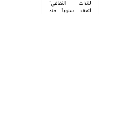
للتراث الثقافي”
لتعقد سنوياً منذ
2016 وحققت
الجائزة منذ الدورة
الاولى الكثير من
الإقبال النوعي في
مختلف فروعها وما
يتفرع عنها من حقول
محلية وعربية وعالمية
محتفيةً بكوكبةٍ من
الخبراء والمختصين
والباحثين الذين
كرّسوا حياتهم لخدمة
التراث الثقافي
وحفظه وصونه
وحققوا في ذلك
أفضل ممارسات
الصونْ وشكّلت
تجاربهم علامات