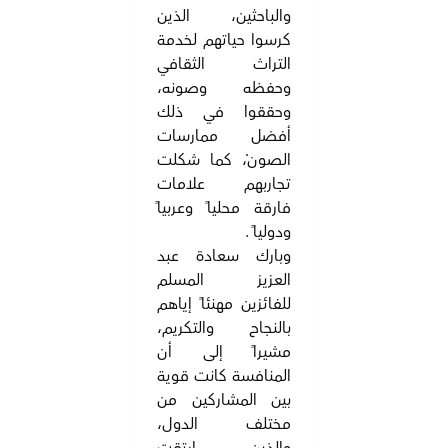
والباحثين، الذين
كرسوا حياتهم لخدمة
التراث الثقافي
وحفظه وصونه،
وحققوا في ذلك
أفضل ممارسات
الصونْ، كما شكلت
تجاربهم علامات
فارقة محلياً وعربياً
ودولياً .
وبارك سعادة عبد
العزيز المسلم
للفائزين مهنئاً إياهم
بالنجاح والتكريم،
مشيراً إلى أن
المنافسة كانت قوية
بين المشاركين من
مختلف الدول،