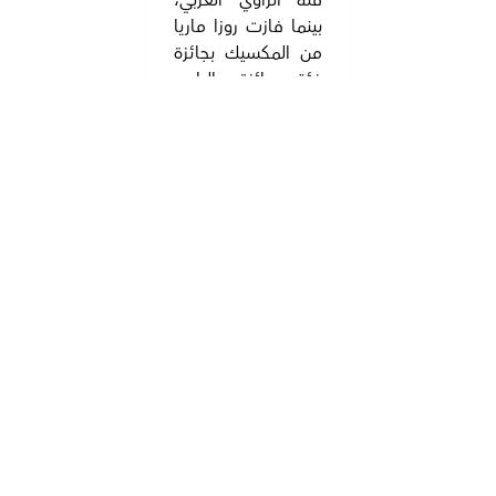
فئة الراوي العربي،
بينما فازت روزا ماريا
من المكسيك بجائزة
فئة جائزة الراوي
الدولي.
وفي فرع "الباحثون
في التراث الثقافي"،
فاز بجائزة البحث
المحلي الباحث
المرحوم إبراهيم
صالح العوضي عن
دراسته "الأقمشة
الشعبية في دولة
الإمارات العربية
المتحدة" وتسلم
الجائزة نجله خالد
إبراهيم. وفي فئة
جائزة البحث العربي
فاز أحمد مبارك سالم